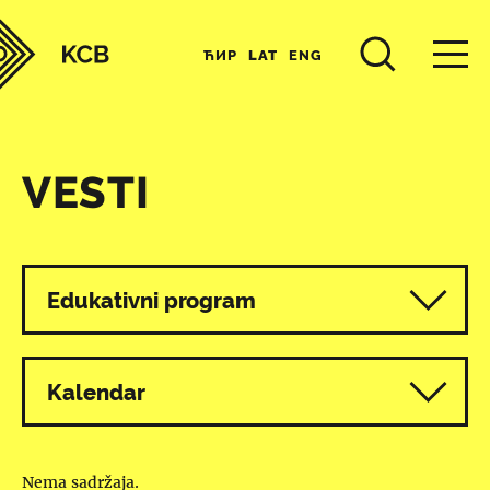
ЋИР
LAT
ENG
VESTI
Svi programi
Edukativni program
Kalendar
Nema sadržaja.