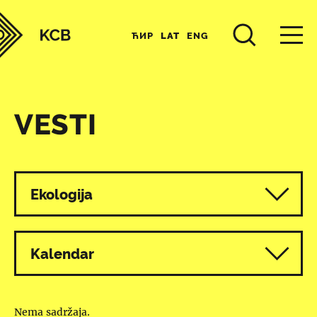
ЋИР
LAT
ENG
VESTI
Svi programi
Ekologija
Kalendar
Nema sadržaja.