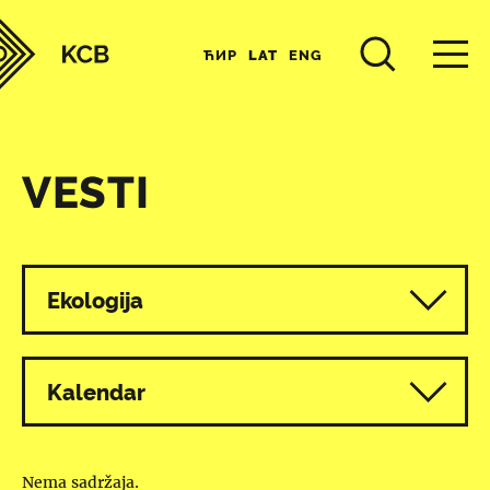
ЋИР
LAT
ENG
VESTI
Svi programi
Ekologija
Kalendar
Nema sadržaja.