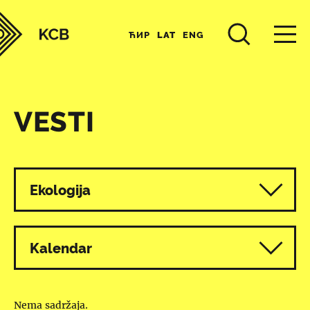
ЋИР
LAT
ENG
VESTI
Svi programi
Ekologija
Kalendar
Nema sadržaja.