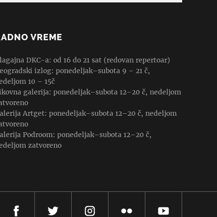
RADNO VREME
lagajna DKC-a: od 16 do 21 sat (redovan repertoar)
eogradski izlog: ponedeljak–subota 9 – 21 č,
edeljom 10 – 15č
ikovna galerija: ponedeljak–subota 12–20 č, nedeljom
atvoreno
alerija Artget: ponedeljak–subota 12–20 č, nedeljom
atvoreno
alerija Podroom: ponedeljak–subota 12–20 č,
edeljom zatvoreno