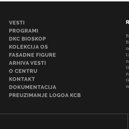
VESTI
PROGRAMI
B
DKC BIOSKOP
B
KOLEKCIJA OS
n
FASADNE FIGURE
L
z
ARHIVA VESTI
G
O CENTRU
z
KONTAKT
G
n
DOKUMENTACIJA
PREUZIMANJE LOGOA KCB