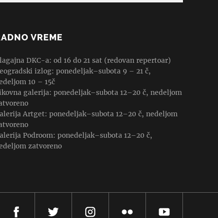
RADNO VREME
lagajna DKC-a: od 16 do 21 sat (redovan repertoar)
eogradski izlog: ponedeljak–subota 9 – 21 č,
edeljom 10 – 15č
ikovna galerija: ponedeljak–subota 12–20 č, nedeljom
atvoreno
alerija Artget: ponedeljak–subota 12–20 č, nedeljom
atvoreno
alerija Podroom: ponedeljak–subota 12–20 č,
edeljom zatvoreno