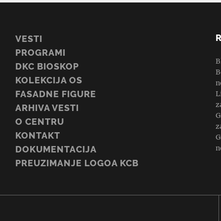
VESTI
PROGRAMI
B
DKC BIOSKOP
B
KOLEKCIJA OS
n
FASADNE FIGURE
L
z
ARHIVA VESTI
G
O CENTRU
z
KONTAKT
G
n
DOKUMENTACIJA
PREUZIMANJE LOGOA KCB