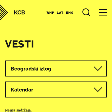
ЋИР
LAT
ENG
VESTI
Svi programi
Beogradski izlog
Kalendar
Nema sadržaja.