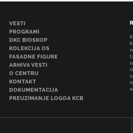
VESTI
PROGRAMI
B
DKC BIOSKOP
B
KOLEKCIJA OS
n
FASADNE FIGURE
L
z
ARHIVA VESTI
G
O CENTRU
z
KONTAKT
G
n
DOKUMENTACIJA
PREUZIMANJE LOGOA KCB