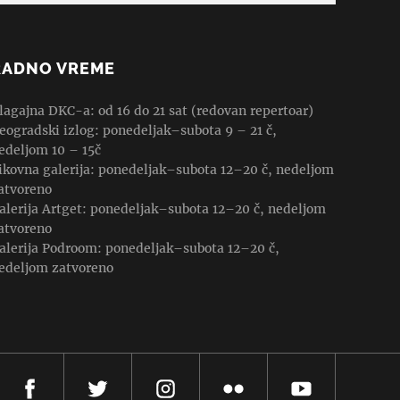
RADNO VREME
lagajna DKC-a: od 16 do 21 sat (redovan repertoar)
eogradski izlog: ponedeljak–subota 9 – 21 č,
edeljom 10 – 15č
ikovna galerija: ponedeljak–subota 12–20 č, nedeljom
atvoreno
alerija Artget: ponedeljak–subota 12–20 č, nedeljom
atvoreno
alerija Podroom: ponedeljak–subota 12–20 č,
edeljom zatvoreno