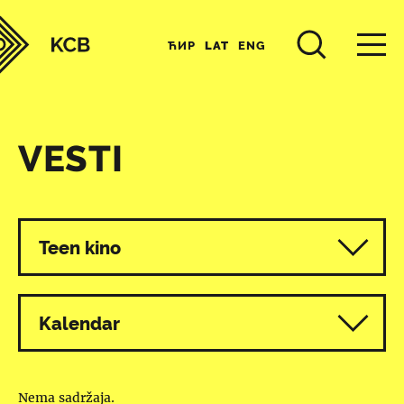
ЋИР
LAT
ENG
VESTI
Svi programi
Teen kino
Kalendar
Nema sadržaja.