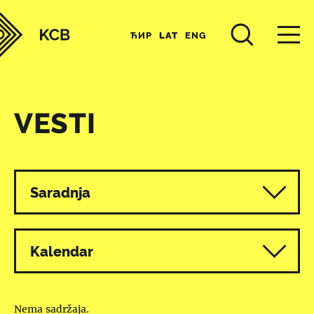
ЋИР
LAT
ENG
VESTI
Svi programi
Saradnja
Kalendar
Nema sadržaja.