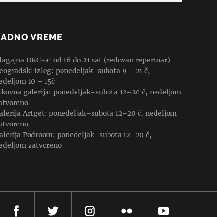
RADNO VREME
lagajna DKC-a: od 16 do 21 sat (redovan repertoar)
eogradski izlog: ponedeljak–subota 9 – 21 č,
edeljom 10 – 15č
ikovna galerija: ponedeljak–subota 12–20 č, nedeljom
atvoreno
alerija Artget: ponedeljak–subota 12–20 č, nedeljom
atvoreno
alerija Podroom: ponedeljak–subota 12–20 č,
edeljom zatvoreno