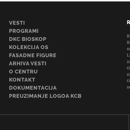
VESTI
PROGRAMI
B
DKC BIOSKOP
B
KOLEKCIJA OS
n
FASADNE FIGURE
L
z
ARHIVA VESTI
G
O CENTRU
z
KONTAKT
G
n
DOKUMENTACIJA
PREUZIMANJE LOGOA KCB