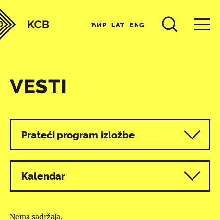
ЋИР
LAT
ENG
VESTI
Svi programi
Prateći program izložbe
Kalendar
Nema sadržaja.