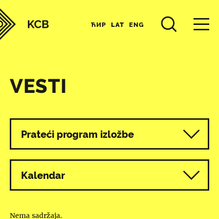
ЋИР
LAT
ENG
VESTI
Svi programi
Prateći program izložbe
Kalendar
Nema sadržaja.