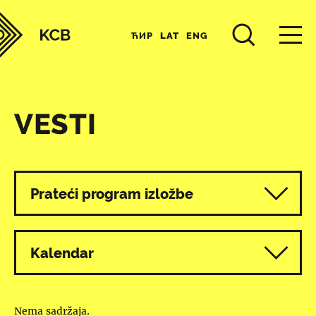
ЋИР
LAT
ENG
VESTI
Svi programi
Prateći program izložbe
Kalendar
Nema sadržaja.