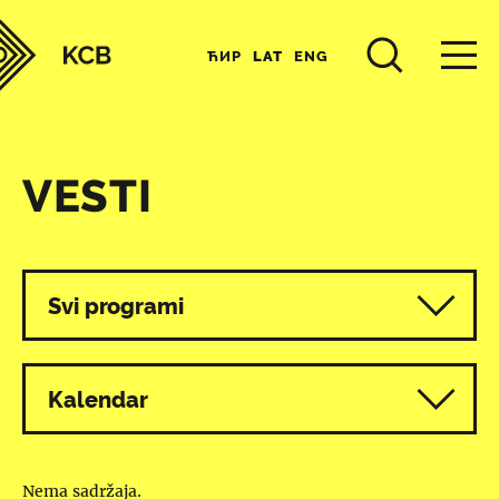
ЋИР
LAT
ENG
VESTI
Svi programi
Kalendar
Nema sadržaja.