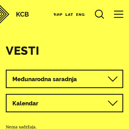
ЋИР
LAT
ENG
VESTI
Svi programi
Međunarodna saradnja
Kalendar
Nema sadržaja.