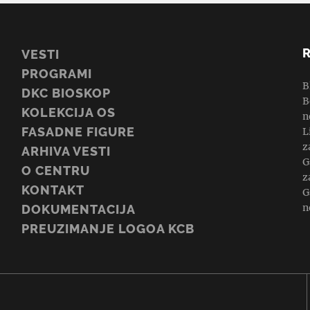
VESTI
PROGRAMI
B
DKC BIOSKOP
B
KOLEKCIJA OS
n
FASADNE FIGURE
L
z
ARHIVA VESTI
G
O CENTRU
z
KONTAKT
G
n
DOKUMENTACIJA
PREUZIMANJE LOGOA KCB