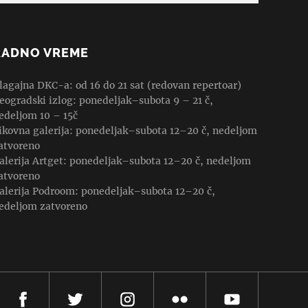
RADNO VREME
lagajna DKC-a: od 16 do 21 sat (redovan repertoar)
eogradski izlog: ponedeljak–subota 9 – 21 č,
edeljom 10 – 15č
ikovna galerija: ponedeljak–subota 12–20 č, nedeljom
atvoreno
alerija Artget: ponedeljak–subota 12–20 č, nedeljom
atvoreno
alerija Podroom: ponedeljak–subota 12–20 č,
edeljom zatvoreno