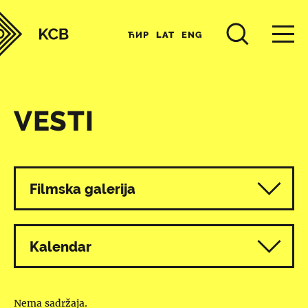
ЋИР
LAT
ENG
VESTI
Svi programi
Filmska galerija
Kalendar
Nema sadržaja.