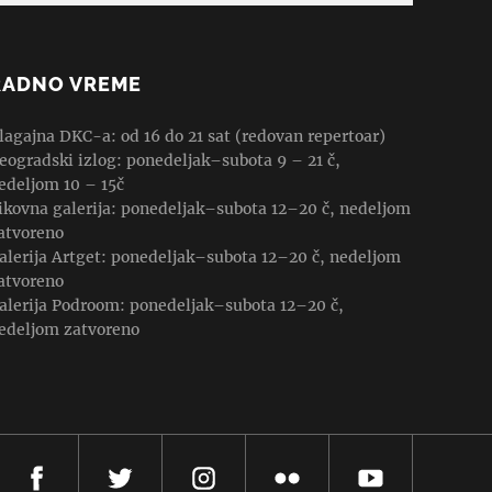
RADNO VREME
lagajna DKC-a: od 16 do 21 sat (redovan repertoar)
eogradski izlog: ponedeljak–subota 9 – 21 č,
edeljom 10 – 15č
ikovna galerija: ponedeljak–subota 12–20 č, nedeljom
atvoreno
alerija Artget: ponedeljak–subota 12–20 č, nedeljom
atvoreno
alerija Podroom: ponedeljak–subota 12–20 č,
edeljom zatvoreno