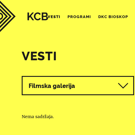
VESTI
PROGRAMI
DKC BIOSKOP
VESTI
Svi programi
Filmska galerija
Nema sadržaja.