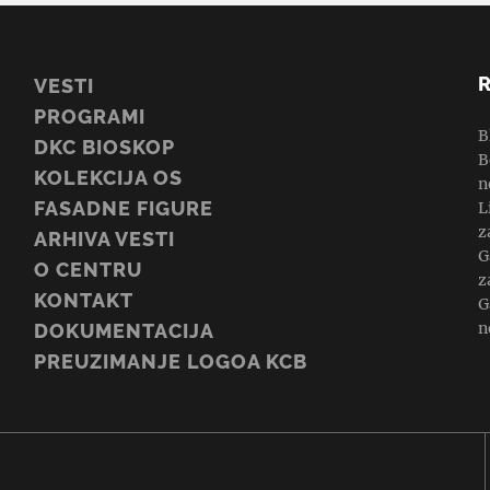
VESTI
PROGRAMI
B
DKC BIOSKOP
B
KOLEKCIJA OS
n
FASADNE FIGURE
L
z
ARHIVA VESTI
G
O CENTRU
z
KONTAKT
G
n
DOKUMENTACIJA
PREUZIMANJE LOGOA KCB