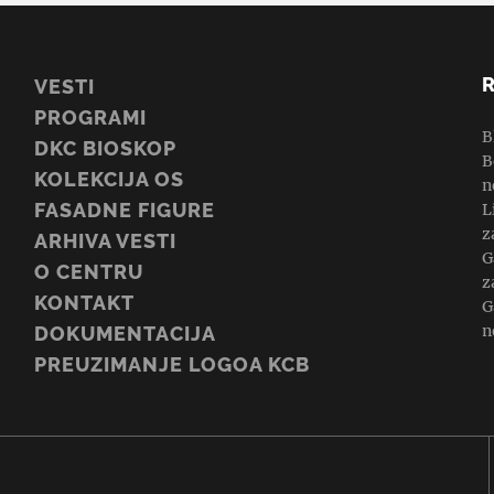
VESTI
PROGRAMI
B
DKC BIOSKOP
B
KOLEKCIJA OS
n
FASADNE FIGURE
L
z
ARHIVA VESTI
G
O CENTRU
z
KONTAKT
G
n
DOKUMENTACIJA
PREUZIMANJE LOGOA KCB