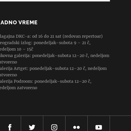
RADNO VREME
lagajna DKC-a: od 16 do 21 sat (redovan repertoar)
eogradski izlog: ponedeljak–subota 9 – 21 č,
edeljom 10 – 15č
ikovna galerija: ponedeljak–subota 12–20 č, nedeljom
atvoreno
alerija Artget: ponedeljak–subota 12–20 č, nedeljom
atvoreno
alerija Podroom: ponedeljak–subota 12–20 č,
edeljom zatvoreno