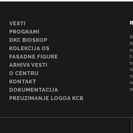
VESTI
PROGRAMI
B
DKC BIOSKOP
B
KOLEKCIJA OS
n
FASADNE FIGURE
L
z
ARHIVA VESTI
G
O CENTRU
z
KONTAKT
G
n
DOKUMENTACIJA
PREUZIMANJE LOGOA KCB