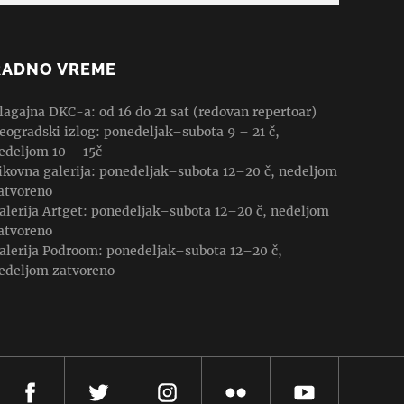
RADNO VREME
lagajna DKC-a: od 16 do 21 sat (redovan repertoar)
eogradski izlog: ponedeljak–subota 9 – 21 č,
edeljom 10 – 15č
ikovna galerija: ponedeljak–subota 12–20 č, nedeljom
atvoreno
alerija Artget: ponedeljak–subota 12–20 č, nedeljom
atvoreno
alerija Podroom: ponedeljak–subota 12–20 č,
edeljom zatvoreno