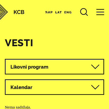
ЋИР
LAT
ENG
VESTI
Svi programi
Likovni program
Kalendar
Nema sadržaja.