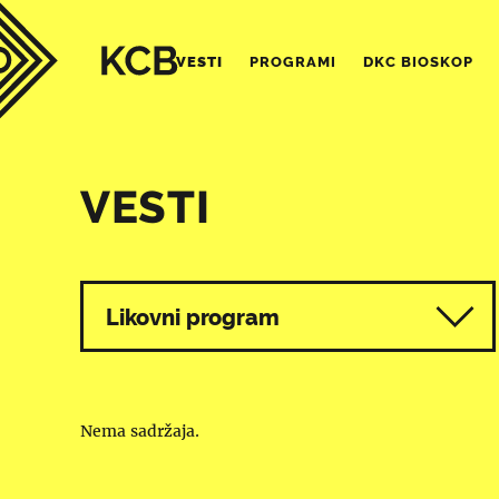
VESTI
PROGRAMI
DKC BIOSKOP
VESTI
Svi programi
Likovni program
Nema sadržaja.