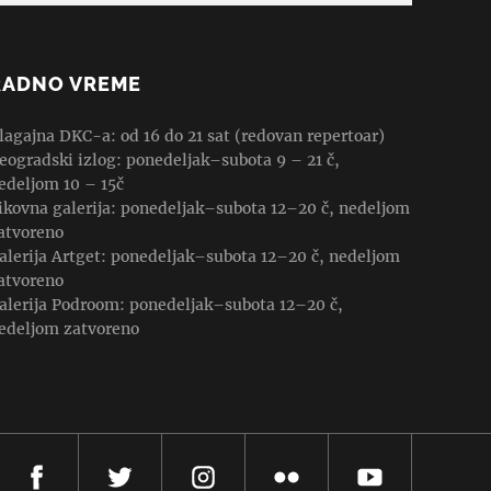
RADNO VREME
lagajna DKC-a: od 16 do 21 sat (redovan repertoar)
eogradski izlog: ponedeljak–subota 9 – 21 č,
edeljom 10 – 15č
ikovna galerija: ponedeljak–subota 12–20 č, nedeljom
atvoreno
alerija Artget: ponedeljak–subota 12–20 č, nedeljom
atvoreno
alerija Podroom: ponedeljak–subota 12–20 č,
edeljom zatvoreno