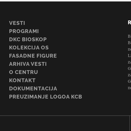
VESTI
PROGRAMI
B
DKC BIOSKOP
B
KOLEKCIJA OS
n
FASADNE FIGURE
L
z
ARHIVA VESTI
G
O CENTRU
z
KONTAKT
G
n
DOKUMENTACIJA
PREUZIMANJE LOGOA KCB