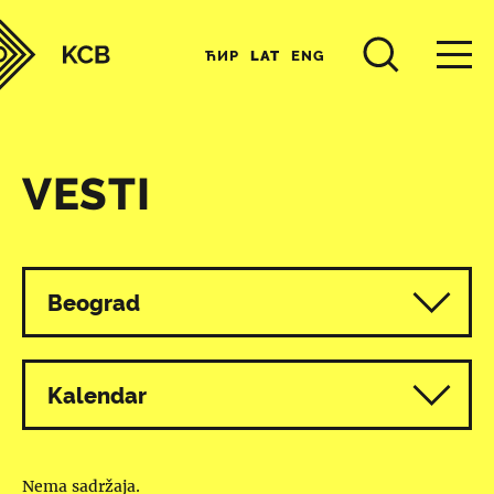
ЋИР
LAT
ENG
VESTI
Svi programi
Beograd
Kalendar
Nema sadržaja.