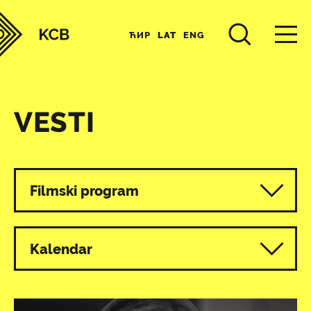
ЋИР
LAT
ENG
VESTI
Svi programi
Filmski program
Kalendar