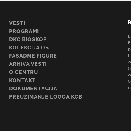
VESTI
PROGRAMI
B
DKC BIOSKOP
B
KOLEKCIJA OS
n
FASADNE FIGURE
L
z
ARHIVA VESTI
G
O CENTRU
z
KONTAKT
G
n
DOKUMENTACIJA
PREUZIMANJE LOGOA KCB