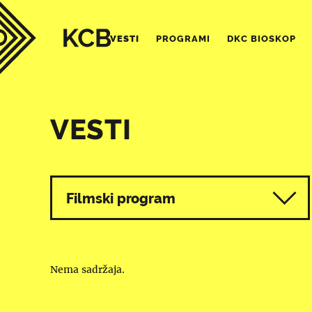
VESTI
PROGRAMI
DKC BIOSKOP
VESTI
Svi programi
Filmski program
Nema sadržaja.