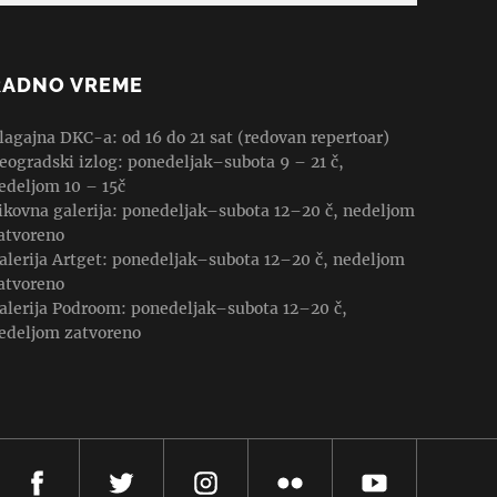
RADNO VREME
lagajna DKC-a: od 16 do 21 sat (redovan repertoar)
eogradski izlog: ponedeljak–subota 9 – 21 č,
edeljom 10 – 15č
ikovna galerija: ponedeljak–subota 12–20 č, nedeljom
atvoreno
alerija Artget: ponedeljak–subota 12–20 č, nedeljom
atvoreno
alerija Podroom: ponedeljak–subota 12–20 č,
edeljom zatvoreno