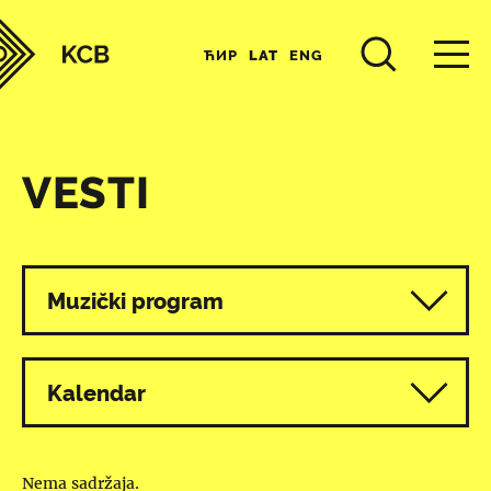
ЋИР
LAT
ENG
VESTI
Svi programi
Muzički program
Kalendar
Nema sadržaja.