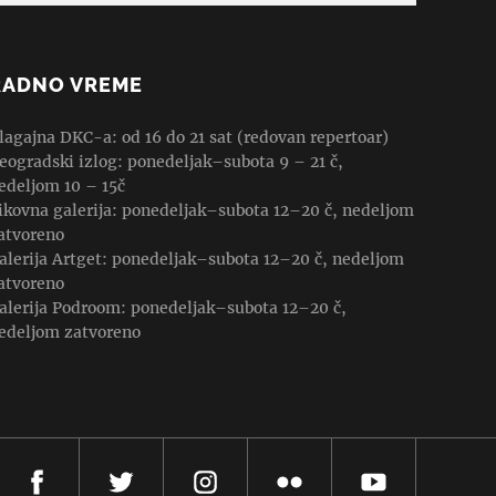
RADNO VREME
lagajna DKC-a: od 16 do 21 sat (redovan repertoar)
eogradski izlog: ponedeljak–subota 9 – 21 č,
edeljom 10 – 15č
ikovna galerija: ponedeljak–subota 12–20 č, nedeljom
atvoreno
alerija Artget: ponedeljak–subota 12–20 č, nedeljom
atvoreno
alerija Podroom: ponedeljak–subota 12–20 č,
edeljom zatvoreno