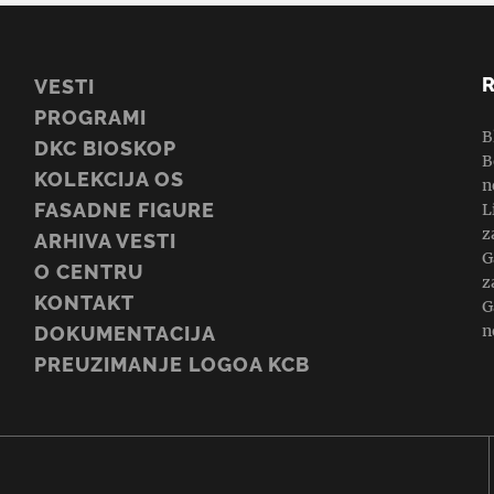
VESTI
PROGRAMI
B
DKC BIOSKOP
B
KOLEKCIJA OS
n
FASADNE FIGURE
L
z
ARHIVA VESTI
G
O CENTRU
z
KONTAKT
G
n
DOKUMENTACIJA
PREUZIMANJE LOGOA KCB