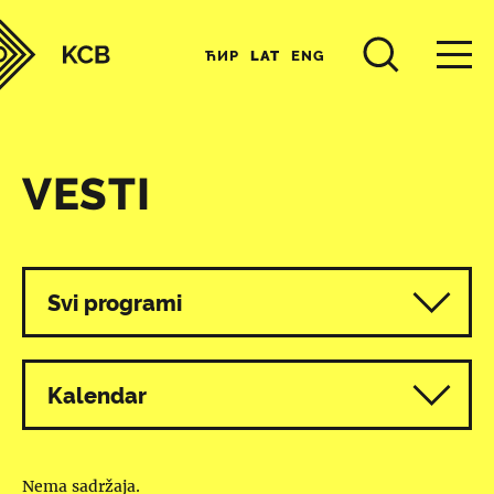
ЋИР
LAT
ENG
VESTI
Svi programi
Kalendar
Nema sadržaja.