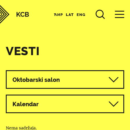
ЋИР
LAT
ENG
VESTI
Svi programi
Oktobarski salon
Kalendar
Nema sadržaja.