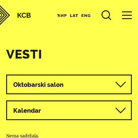
ЋИР
LAT
ENG
VESTI
Svi programi
Oktobarski salon
Kalendar
Nema sadržaja.