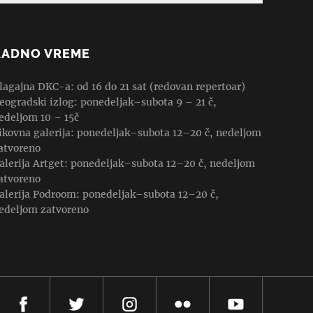
RADNO VREME
lagajna DKC-a: od 16 do 21 sat (redovan repertoar)
eogradski izlog: ponedeljak–subota 9 – 21 č,
edeljom 10 – 15č
ikovna galerija: ponedeljak–subota 12–20 č, nedeljom
atvoreno
alerija Artget: ponedeljak–subota 12–20 č, nedeljom
atvoreno
alerija Podroom: ponedeljak–subota 12–20 č,
edeljom zatvoreno