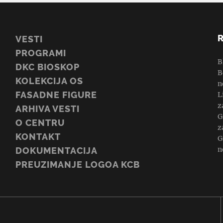
VESTI
PROGRAMI
B
DKC BIOSKOP
B
KOLEKCIJA OS
n
FASADNE FIGURE
L
z
ARHIVA VESTI
G
O CENTRU
z
KONTAKT
G
n
DOKUMENTACIJA
PREUZIMANJE LOGOA KCB