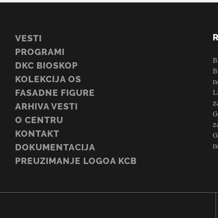
VESTI
PROGRAMI
B
DKC BIOSKOP
B
KOLEKCIJA OS
n
FASADNE FIGURE
L
z
ARHIVA VESTI
G
O CENTRU
z
KONTAKT
G
n
DOKUMENTACIJA
PREUZIMANJE LOGOA KCB