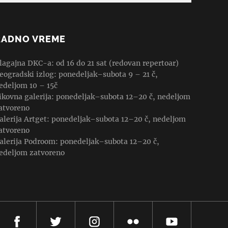
RADNO VREME
lagajna DKC-a: od 16 do 21 sat (redovan repertoar)
eogradski izlog: ponedeljak–subota 9 – 21 č,
edeljom 10 – 15č
ikovna galerija: ponedeljak–subota 12–20 č, nedeljom
atvoreno
alerija Artget: ponedeljak–subota 12–20 č, nedeljom
atvoreno
alerija Podroom: ponedeljak–subota 12–20 č,
edeljom zatvoreno