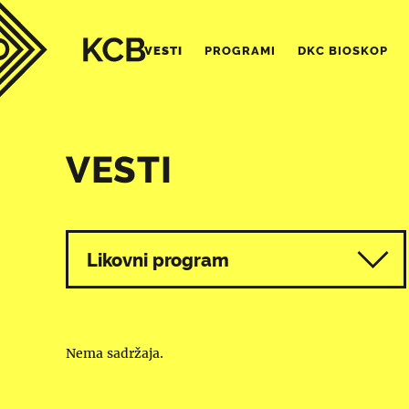
VESTI
PROGRAMI
DKC BIOSKOP
VESTI
Svi programi
Likovni program
Nema sadržaja.