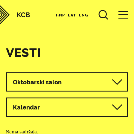
ЋИР
LAT
ENG
VESTI
Svi programi
Oktobarski salon
Kalendar
Nema sadržaja.