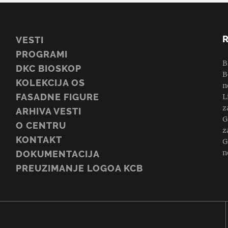
VESTI
PROGRAMI
B
DKC BIOSKOP
B
KOLEKCIJA OS
n
FASADNE FIGURE
L
z
ARHIVA VESTI
G
O CENTRU
z
KONTAKT
G
n
DOKUMENTACIJA
PREUZIMANJE LOGOA KCB