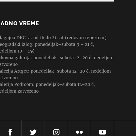
RADNO VREME
lagajna DKC-a: od 16 do 21 sat (redovan repertoar)
eogradski izlog: ponedeljak–subota 9 – 21 č,
edeljom 10 – 15č
ikovna galerija: ponedeljak–subota 12–20 č, nedeljom
atvoreno
alerija Artget: ponedeljak–subota 12–20 č, nedeljom
atvoreno
alerija Podroom: ponedeljak–subota 12–20 č,
edeljom zatvoreno