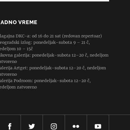
RADNO VREME
lagajna DKC-a: od 16 do 21 sat (redovan repertoar)
eogradski izlog: ponedeljak–subota 9 – 21 č,
edeljom 10 – 15č
ikovna galerija: ponedeljak–subota 12–20 č, nedeljom
atvoreno
alerija Artget: ponedeljak–subota 12–20 č, nedeljom
atvoreno
alerija Podroom: ponedeljak–subota 12–20 č,
edeljom zatvoreno