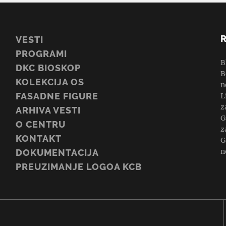
VESTI
PROGRAMI
B
DKC BIOSKOP
B
KOLEKCIJA OS
n
FASADNE FIGURE
L
z
ARHIVA VESTI
G
O CENTRU
z
KONTAKT
G
n
DOKUMENTACIJA
PREUZIMANJE LOGOA KCB