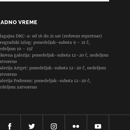
RADNO VREME
lagajna DKC-a: od 16 do 21 sat (redovan repertoar)
eogradski izlog: ponedeljak–subota 9 – 21 č,
edeljom 10 – 15č
ikovna galerija: ponedeljak–subota 12–20 č, nedeljom
atvoreno
alerija Artget: ponedeljak–subota 12–20 č, nedeljom
atvoreno
alerija Podroom: ponedeljak–subota 12–20 č,
edeljom zatvoreno