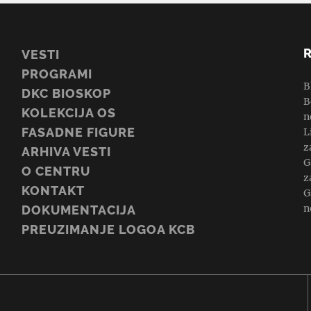
VESTI
PROGRAMI
B
DKC BIOSKOP
B
KOLEKCIJA OS
n
FASADNE FIGURE
L
z
ARHIVA VESTI
G
O CENTRU
z
KONTAKT
G
n
DOKUMENTACIJA
PREUZIMANJE LOGOA KCB