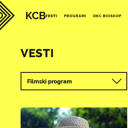
VESTI
PROGRAMI
DKC BIOSKOP
VESTI
Svi programi
Filmski program