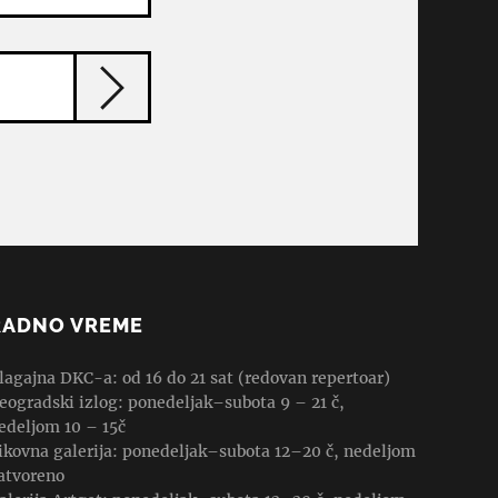
RADNO VREME
lagajna DKC-a: od 16 do 21 sat (redovan repertoar)
eogradski izlog: ponedeljak–subota 9 – 21 č,
edeljom 10 – 15č
ikovna galerija: ponedeljak–subota 12–20 č, nedeljom
atvoreno