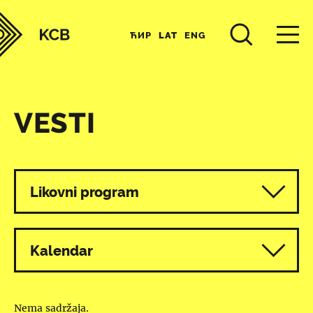
ЋИР
LAT
ENG
VESTI
Svi programi
Likovni program
Kalendar
Nema sadržaja.