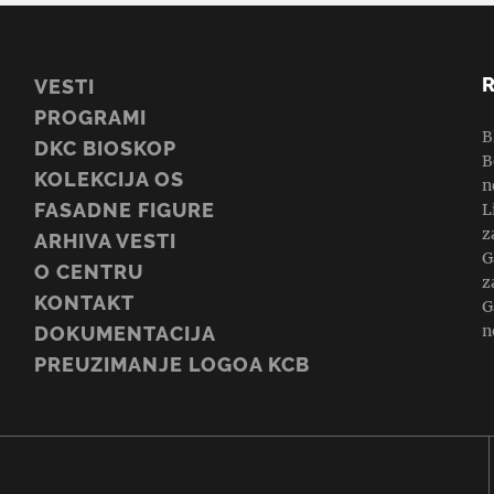
VESTI
PROGRAMI
B
DKC BIOSKOP
B
KOLEKCIJA OS
n
FASADNE FIGURE
L
z
ARHIVA VESTI
G
O CENTRU
z
KONTAKT
G
n
DOKUMENTACIJA
PREUZIMANJE LOGOA KCB