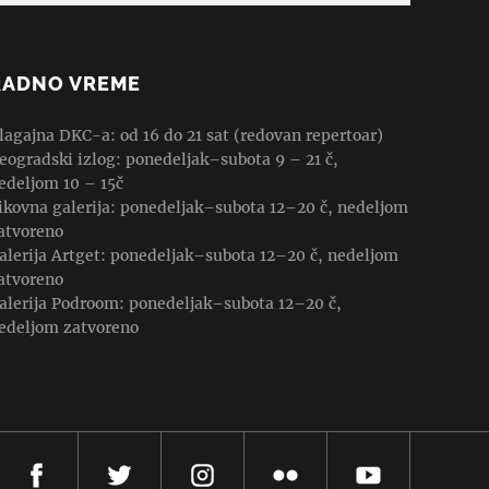
RADNO VREME
lagajna DKC-a: od 16 do 21 sat (redovan repertoar)
eogradski izlog: ponedeljak–subota 9 – 21 č,
edeljom 10 – 15č
ikovna galerija: ponedeljak–subota 12–20 č, nedeljom
atvoreno
alerija Artget: ponedeljak–subota 12–20 č, nedeljom
atvoreno
alerija Podroom: ponedeljak–subota 12–20 č,
edeljom zatvoreno