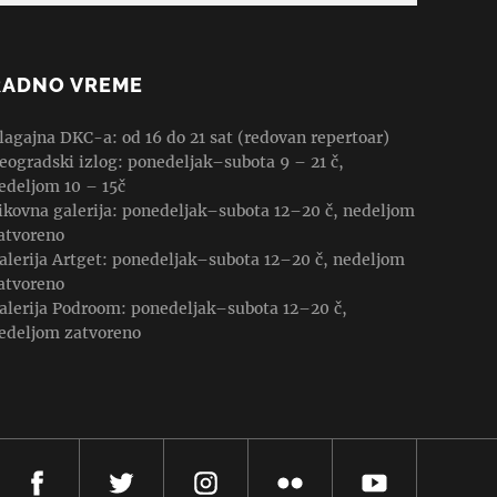
RADNO VREME
lagajna DKC-a: od 16 do 21 sat (redovan repertoar)
eogradski izlog: ponedeljak–subota 9 – 21 č,
edeljom 10 – 15č
ikovna galerija: ponedeljak–subota 12–20 č, nedeljom
atvoreno
alerija Artget: ponedeljak–subota 12–20 č, nedeljom
atvoreno
alerija Podroom: ponedeljak–subota 12–20 č,
edeljom zatvoreno