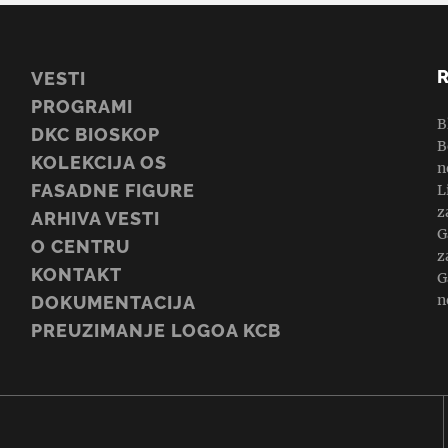
VESTI
PROGRAMI
B
DKC BIOSKOP
B
KOLEKCIJA OS
n
FASADNE FIGURE
L
z
ARHIVA VESTI
G
O CENTRU
z
KONTAKT
G
n
DOKUMENTACIJA
PREUZIMANJE LOGOA KCB