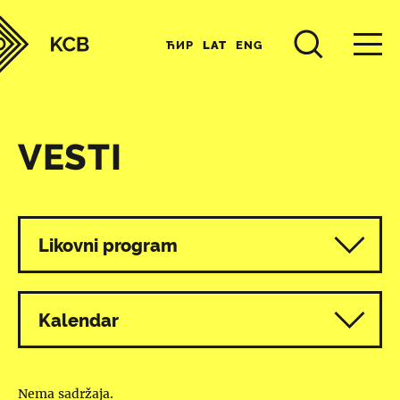
ЋИР
LAT
ENG
VESTI
Svi programi
Likovni program
Kalendar
Nema sadržaja.