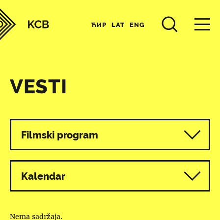
ЋИР
LAT
ENG
VESTI
Svi programi
Filmski program
Kalendar
Nema sadržaja.