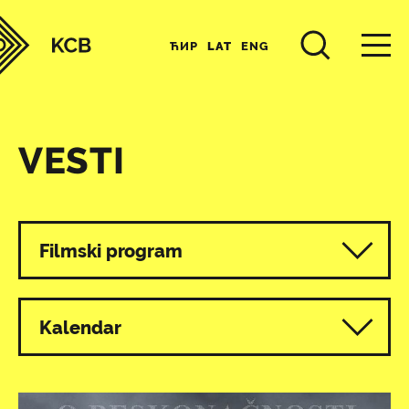
ЋИР
LAT
ENG
VESTI
Svi programi
Filmski program
Kalendar