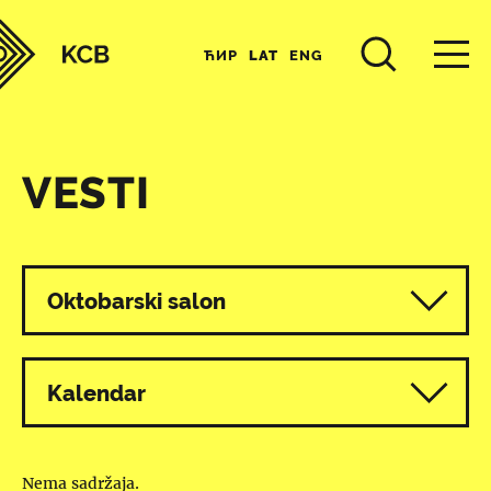
ЋИР
LAT
ENG
VESTI
Svi programi
Oktobarski salon
Kalendar
Nema sadržaja.