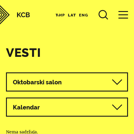
ЋИР
LAT
ENG
VESTI
Svi programi
Oktobarski salon
Kalendar
Nema sadržaja.