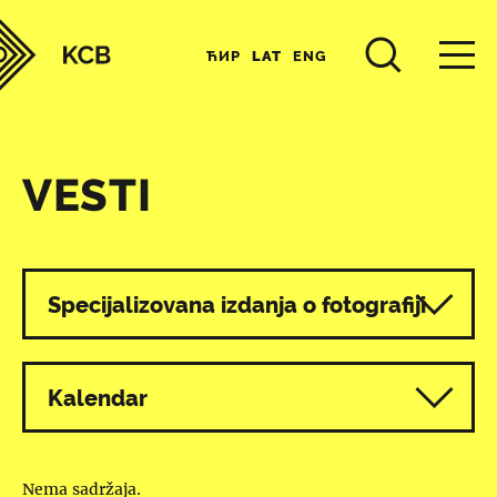
ЋИР
LAT
ENG
VESTI
Svi programi
Specijalizovana izdanja o fotografiji
Kalendar
Nema sadržaja.