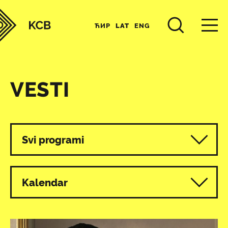
ЋИР
LAT
ENG
VESTI
Svi programi
Kalendar