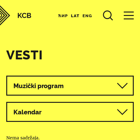
ЋИР
LAT
ENG
VESTI
Svi programi
Muzički program
Kalendar
Nema sadržaja.