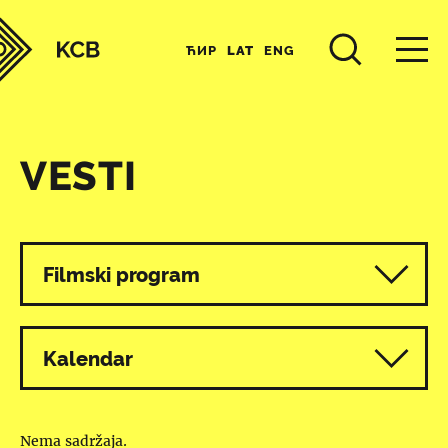
ЋИР
LAT
ENG
VESTI
Svi programi
Filmski program
Kalendar
Nema sadržaja.